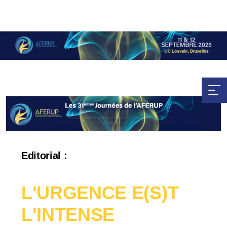
Editorial :
L'URGENCE E(S)T
L'INTENSE