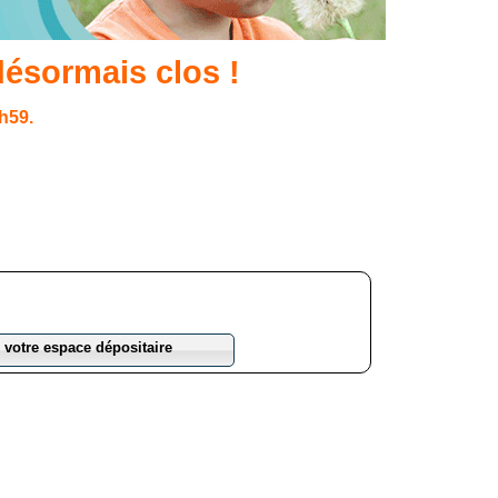
ésormais clos !
3h59.
 votre espace dépositaire