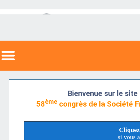
Bienvenue sur le sit
ème
58
congrès de la Société F
Cliquez
si vous 