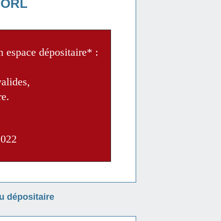
d'ORL
n espace dépositaire* :
valides
,
re.
2022
 dépositaire