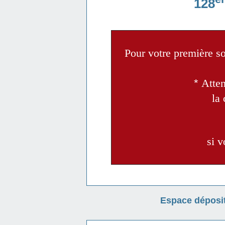
128
Pour votre première so
*
A
tte
la 
si 
Espace déposit