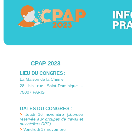
CPAP 2023
LIEU DU CONGRES :
La Maison de la Chimie
28 bis rue Saint-Dominique -
75007 PARIS
DATES DU CONGRES :
>
Jeudi 16 novembre
(Journée
réservée aux groupes de travail et
aux ateliers DPC)
>
Vendredi 17 novembre