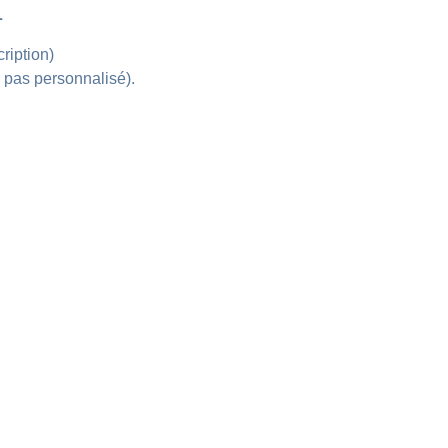
L
cription)
z pas personnalisé).