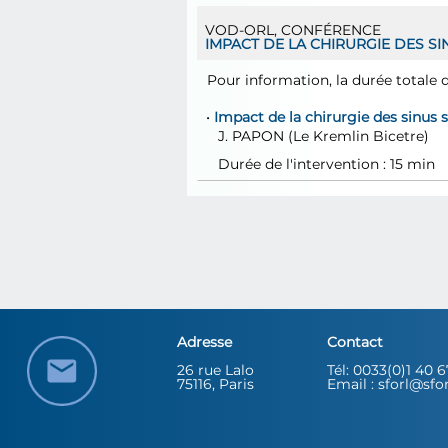
VOD-ORL
,
CONFÉRENCE
IMPACT DE LA CHIRURGIE DES S
Pour information, la durée totale d
•
Impact de la chirurgie des sinus 
J.
PAPON
(Le Kremlin Bicetre)
Durée de l'intervention : 15 min
Adresse
Contact
26 rue Lalo
Tél: 0033(0)1 40 
75116, Paris
Email : sforl@sfo