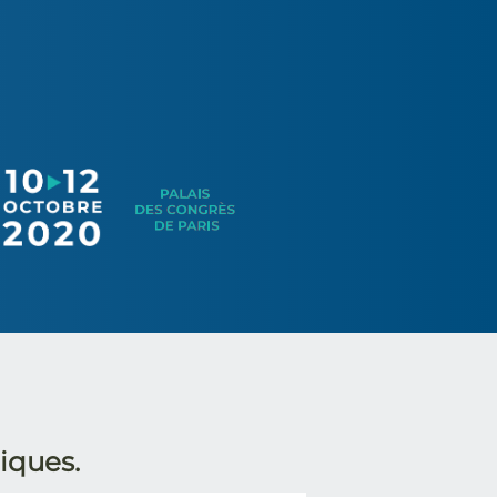
SFORL
SFORL
iques.