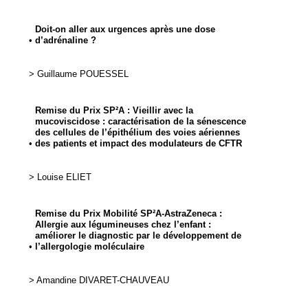
Doit-on aller aux urgences après une dose
•
d’adrénaline ?
>
Guillaume
POUESSEL
Remise du Prix SP²A : Vieillir avec la
mucoviscidose : caractérisation de la sénescence
des cellules de l’épithélium des voies aériennes
•
des patients et impact des modulateurs de CFTR
>
Louise
ELIET
Remise du Prix Mobilité SP²A-AstraZeneca :
Allergie aux légumineuses chez l’enfant :
améliorer le diagnostic par le développement de
•
l’allergologie moléculaire
>
Amandine
DIVARET-CHAUVEAU