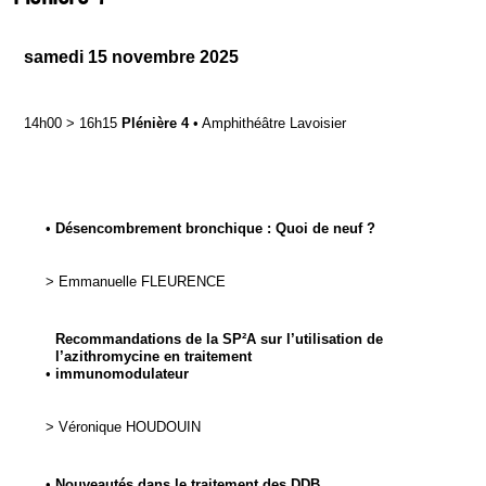
samedi 15 novembre 2025
14h00
>
16h15
Plénière 4
•
Amphithéâtre Lavoisier
•
Désencombrement bronchique : Quoi de neuf ?
>
Emmanuelle
FLEURENCE
Recommandations de la SP²A sur l’utilisation de
l’azithromycine en traitement
•
immunomodulateur
>
Véronique
HOUDOUIN
•
Nouveautés dans le traitement des DDB