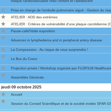
Risque cardiovasculaire chez l’enfant et l’adolescent
Prise en charge de l’embolie pulmonaire aiguë - Gestion du ri
ATELIER : AOD des extrêmes
ATELIER : Critères de vulnérabilité d'une plaque carotidienne
Pause-café/Visite exposition
Advances in lymphedema and in peripheral artery disease
La Compression : Au risque de vous surprendre !
Le Bus du Coeur
Projection privée / Workshop organisé par FUJIFILM Healthcar
Assemblée Générale
jeudi
09 octobre 2025
Accueil
Session du Conseil Scientifique et de la société invitée SFAR-G